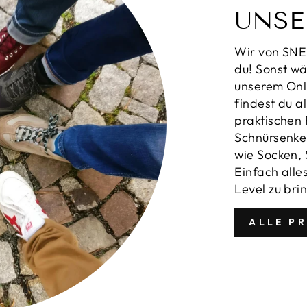
UNSE
Wir von SNE
du! Sonst wä
unserem Onl
findest du a
praktischen 
Schnürsenkel
wie Socken,
Einfach all
Level zu bri
ALLE P