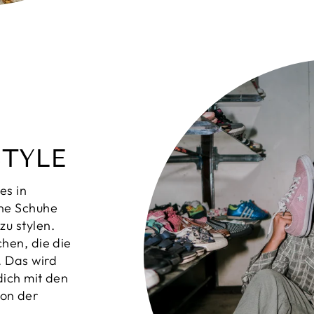
STYLE
es in
ine Schuhe
zu stylen.
chen, die die
. Das wird
 dich mit den
on der