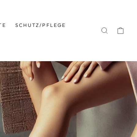
TE
SCHUTZ/PFLEGE
SUCHE
EIN