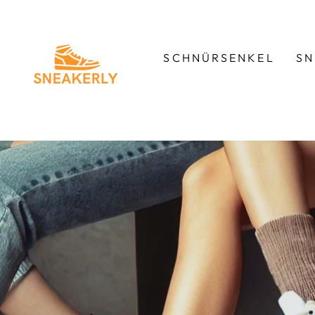
Direkt
zum
SNEAKERLY
Inhalt
SCHNÜRSENKEL
SN